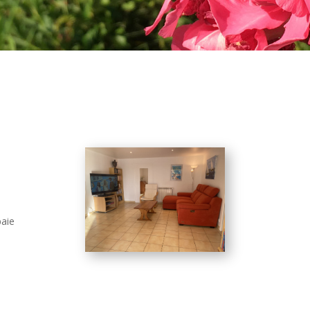
e
baie