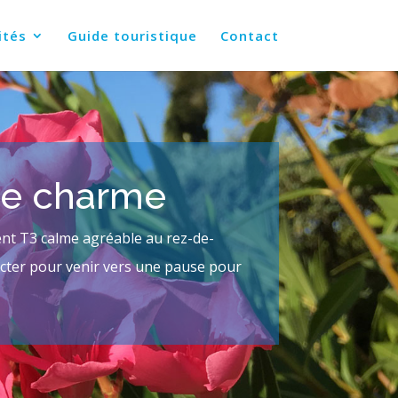
ités
Guide touristique
Contact
de charme
nt T3 calme agréable au rez-de-
tacter pour venir vers une pause pour